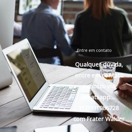
Entre em contato
Qualquer dúvida,
entre em contato
conosco via
whatsapp…
(12)991986728
com Frater Walder