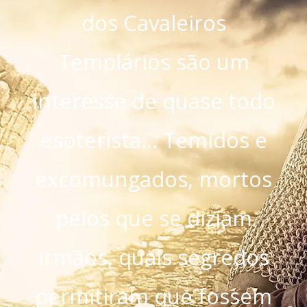
dos Cavaleiros
Templários são um
interesse de quase todo
esoterista… Temidos e
excomungados, mortos
pelos que se diziam
irmãos, quais segredos
permitiram que fossem