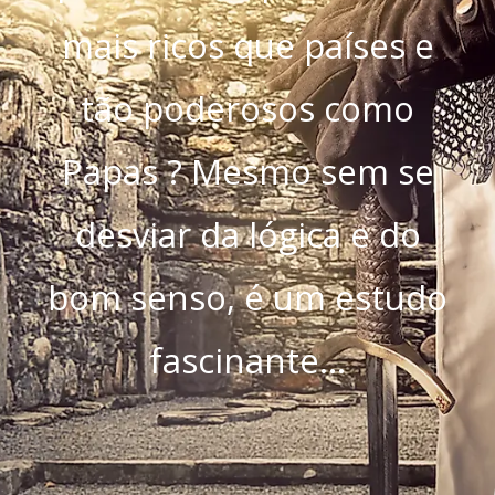
mais ricos que países e
tão poderosos como
Papas ? Mesmo sem se
desviar da lógica e do
bom senso, é um estudo
fascinante…